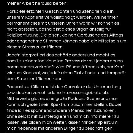
meiner Arbeit herausarbeiten.
Hörspiele erzählen Geschichten und Szenarien die in
unserem Kopf erst vervollständigt werden. Wir nehmen
permanent alles mit unseren Ohren wahr, wir können es
nicht abstellen, deshalb ist dieses Organ anfällig für
Reizüberflutung. Die leisen, kleinen Geräusche des Alltags
oder angenehme Stimmen können dabei ein Mittel sein um
diesem Stress zu entfliehen.
Jede*r interpretiert das gehörte anders und macht es
damit zu einem individuellen Prozess der mit jedem neuen
hören anders verknüpft wird. Räume öffnen sich, der Kopf
wir zum Kinosaal, wo jede*r einen Platz findet und temporär
dem Stress entfliehen kann.
Podcasts erfüllen meist den Charakter der Unterhaltung
bzw. decken verschiedene Interessensgebiete ab.
Mittlerweile gibt es eine große Podcast-Szene und man
kann sich gezielt sein Spektrum zusammenstellen. Dabei
finde ich es spannend anderen Menschen zuzuhören,
ohne selbst mit zu interagieren und mich informieren zu
lassen. Sie bilden mich weiter, lassen mir den Spielraum
mich nebenbei mit anderen Dingen zu beschäftigen.